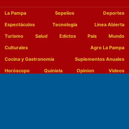
La Pampa
Sepelios
Deportes
Espectáculos
Tecnología
Linea Abierta
Turismo
Salud
Edictos
País
Mundo
Culturales
Agro La Pampa
Cocina y Gastronomía
Suplementos Anuales
Horóscopo
Quiniela
Opinion
Videos
Farmacias de turno
Entre Pocillos
Transmisiones en vivo
El Diario de Papel en DIGITAL