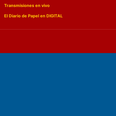
Transmisiones en vivo
El Diario de Papel en DIGITAL
Fundado por el
Doctor Antonio Nemesio
Primera edición: Domingo 3 de Mayo de 1992
Miembro de ADIRA,ADEPA y CPPAL
Propietario: El Diario SRL
Director Periodístico: