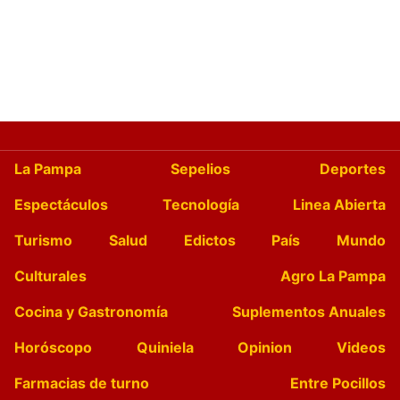
La Pampa
Sepelios
Deportes
Espectáculos
Tecnología
Linea Abierta
Turismo
Salud
Edictos
País
Mundo
Culturales
Agro La Pampa
Cocina y Gastronomía
Suplementos Anuales
Horóscopo
Quiniela
Opinion
Videos
Farmacias de turno
Entre Pocillos