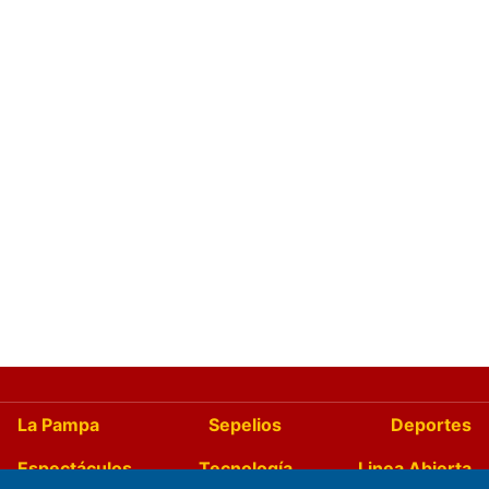
La Pampa
Sepelios
Deportes
Espectáculos
Tecnología
Linea Abierta