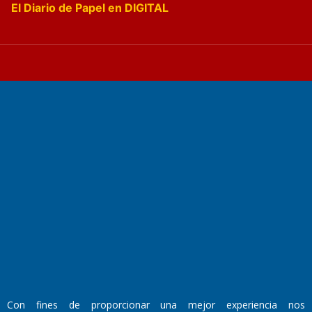
El Diario de Papel en DIGITAL
Fundado por el
Doctor Antonio Nemesio
Primera edición: Domingo 3 de Mayo de 1992
Miembro de ADIRA,ADEPA y CPPAL
Propietario: El Diario SRL
Director Periodístico:
Walter René Goñi
Con fines de proporcionar una mejor experiencia nos