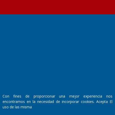
Fundado por el
Doctor Antonio Nemesio
Primera edición: Domingo 3 de Mayo de 1992
Miembro de ADIRA,ADEPA y CPPAL
Propietario: El Diario SRL
Director Periodístico:
Walter René Goñi
Con fines de proporcionar una mejor experiencia nos
encontramos en la necesidad de incorporar cookies. Acepta El
Domicilio Legal: José Ingenieros 855,
uso de las misma
Santa Rosa, La Pampa.