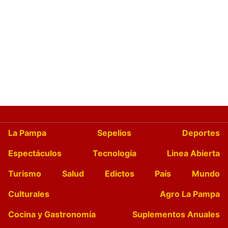
La Pampa
Sepelios
Deportes
Espectáculos
Tecnología
Linea Abierta
Turismo
Salud
Edictos
País
Mundo
Culturales
Agro La Pampa
Cocina y Gastronomía
Suplementos Anuales