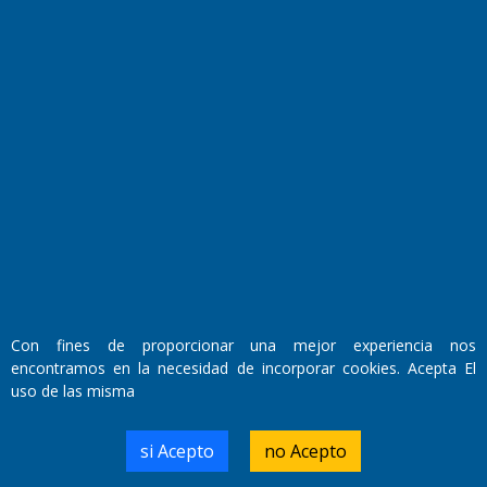
Fundado por el
Doctor Antonio Nemesio
Primera edición: Domingo 3 de Mayo de 1992
Miembro de ADIRA,ADEPA y CPPAL
Propietario: El Diario SRL
Director Periodístico:
Walter René Goñi
Con fines de proporcionar una mejor experiencia nos
encontramos en la necesidad de incorporar cookies. Acepta El
uso de las misma
Domicilio Legal: José Ingenieros 855,
Santa Rosa, La Pampa.
Número de Registro DNDA:
si Acepto
no Acepto
RL-2019-55551274-APN-DNDA#MJ