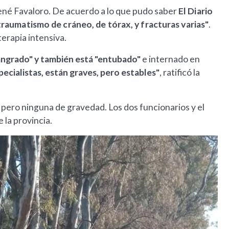
René Favaloro. De acuerdo a lo que pudo saber
El Diario
"traumatismo de cráneo, de tórax, y fracturas varias"
.
erapia intensiva.
angrado" y también está "entubado"
e internado en
pecialistas, están graves, pero estables"
, ratificó la
 pero ninguna de gravedad. Los dos funcionarios y el
 la provincia.