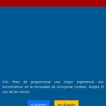
Fundado por el
Doctor Antonio Nemesio
Primera edición: Domingo 3 de Mayo de 1992
Miembro de ADIRA,ADEPA y CPPAL
Propietario: El Diario SRL
Director Periodístico:
Walter René Goñi
Con fines de proporcionar una mejor experiencia nos
encontramos en la necesidad de incorporar cookies. Acepta El
Domicilio Legal: José Ingenieros 855,
uso de las misma
Santa Rosa, La Pampa.
Número de Registro DNDA:
RL-2019-55551274-APN-DNDA#MJ
si Acepto
no Acepto