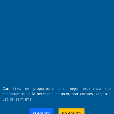
Fundado por el
Doctor Antonio Nemesio
Primera edición: Domingo 3 de Mayo de 1992
Miembro de ADIRA,ADEPA y CPPAL
Propietario: El Diario SRL
Director Periodístico:
Con fines de proporcionar una mejor experiencia nos
Walter René Goñi
encontramos en la necesidad de incorporar cookies. Acepta El
uso de las misma
Domicilio Legal: José Ingenieros 855,
si Acepto
no Acepto
Santa Rosa, La Pampa.