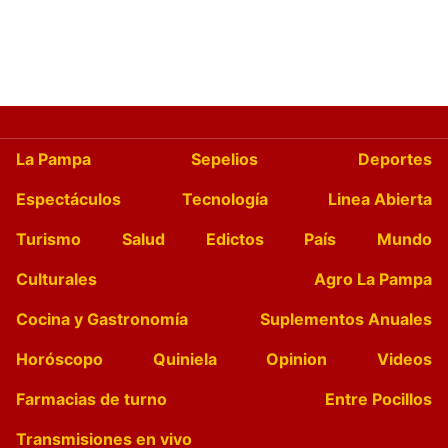
La Pampa
Sepelios
Deportes
Espectáculos
Tecnología
Linea Abierta
Turismo
Salud
Edictos
País
Mundo
Culturales
Agro La Pampa
Cocina y Gastronomía
Suplementos Anuales
Horóscopo
Quiniela
Opinion
Videos
Farmacias de turno
Entre Pocillos
Transmisiones en vivo