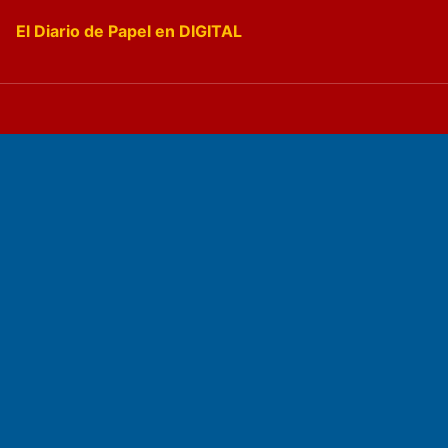
El Diario de Papel en DIGITAL
Fundado por el
Doctor Antonio Nemesio
Primera edición: Domingo 3 de Mayo de 1992
Miembro de ADIRA,ADEPA y CPPAL
Propietario: El Diario SRL
Director Periodístico:
Walter René Goñi