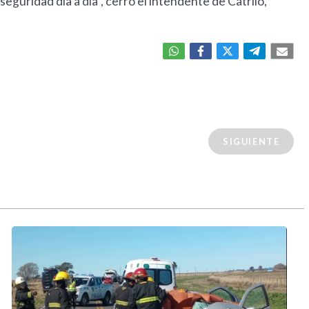
guridad día a día", cerró el intendente de Catriló,
SIGUIENTE