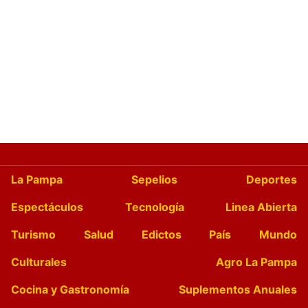
La Pampa
Sepelios
Deportes
Espectáculos
Tecnología
Linea Abierta
Turismo
Salud
Edictos
País
Mundo
Culturales
Agro La Pampa
Cocina y Gastronomía
Suplementos Anuales