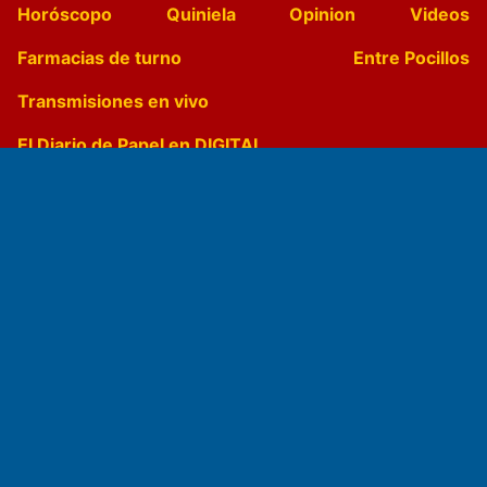
Horóscopo
Quiniela
Opinion
Videos
Farmacias de turno
Entre Pocillos
Transmisiones en vivo
El Diario de Papel en DIGITAL
Fundado por el
Doctor Antonio Nemesio