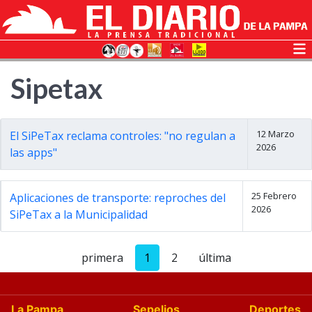
Sipetax
12 Marzo
El SiPeTax reclama controles: "no regulan a
2026
las apps"
25 Febrero
Aplicaciones de transporte: reproches del
2026
SiPeTax a la Municipalidad
primera
1
2
última
La Pampa
Sepelios
Deportes