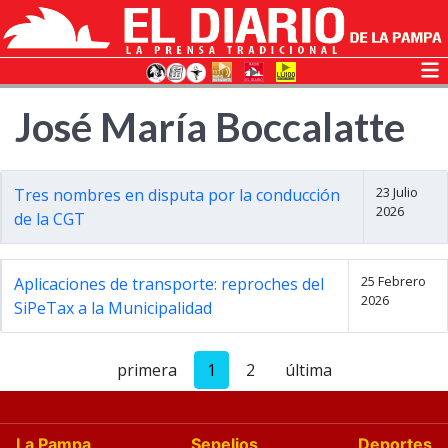
José María Boccalatte
23 Julio
Tres nombres en disputa por la conducción
2026
de la CGT
25 Febrero
Aplicaciones de transporte: reproches del
2026
SiPeTax a la Municipalidad
primera
1
2
última
La Pampa
Sepelios
Deportes