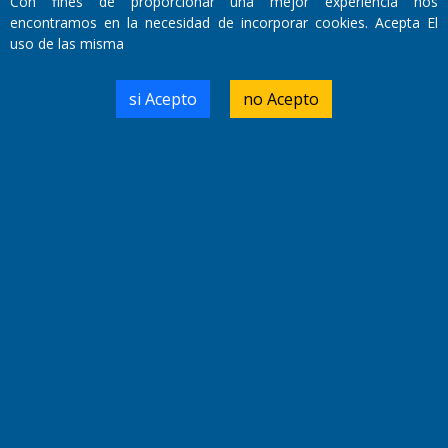
Con fines de proporcionar una mejor experiencia nos
encontramos en la necesidad de incorporar cookies. Acepta El
uso de las misma
si Acepto
no Acepto
Fundado por el
Doctor Antonio Nemesio
Primera edición: Domingo 3 de Mayo de 1992
Miembro de ADIRA,ADEPA y CPPAL
Propietario: El Diario SRL
Director Periodístico:
Walter René Goñi
Domicilio Legal: José Ingenieros 855,
Santa Rosa, La Pampa.
Número de Registro DNDA:
RL-2019-55551274-APN-DNDA#MJ
Edición #
9418
Fecha de Edición:
7/08/2026
Fecha de Inicio: 19/10/2000