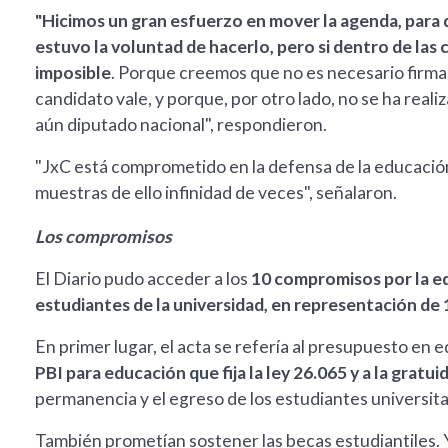
"Hicimos un gran esfuerzo en mover la agenda, para q
estuvo la voluntad de hacerlo, pero si dentro de las
imposible
. Porque creemos que no es necesario firma
candidato vale, y porque, por otro lado, no se ha reali
aún diputado nacional", respondieron.
"JxC está comprometido en la defensa de la educación 
muestras de ello infinidad de veces", señalaron.
Los compromisos
El Diario pudo acceder a los
10 compromisos por la e
estudiantes de la universidad, en representación de 1
En primer lugar, el acta se refería al presupuesto en 
PBI para educación que fija la ley 26.065 y a la gratui
permanencia y el egreso de los estudiantes universita
También prometían sostener las becas estudiantiles. Y 