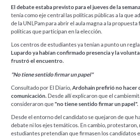
El debate estaba previsto para el jueves de la semana
tenía como eje central las políticas públicas a la que a
de la UNLPam para abrir el aula magna a la propuesta f
políticas que participan en la elección.
Los centros de estudiantes ya tenían a punto un regl
Lupardo ya habían confirmado presencia y la volunt
frustró el encuentro.
"No tiene sentido firmar un papel"
Consultado por El Diario,
Ardohain prefirió no hacer 
comunicación.
Desde allí explicaron que el cambiemit
consideraron que
"no tiene sentido firmar un papel".
Desde el entorno del candidato se quejaron de que hast
debate ni los ejes temáticos. En cambio, protestaron,
estudiantes pretendían que firmasen los candidatos e