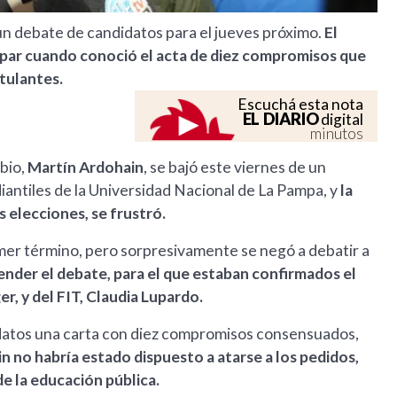
n debate de candidatos para el jueves próximo.
El
ipar cuando conoció el acta de diez compromisos que
tulantes.
Escuchá esta nota
EL DIARIO
digital
minutos
bio,
Martín Ardohain
, se bajó este viernes de un
antiles de la Universidad Nacional de La Pampa, y
la
as elecciones, se frustró.
imer término, pero sorpresivamente se negó a debatir a
ender el debate, para el que estaban confirmados el
r, y del FIT, Claudia Lupardo.
didatos una carta con diez compromisos consensuados,
n no habría estado dispuesto a atarse a los pedidos,
e la educación pública.