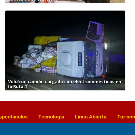
Volcó un camión cargado con electrodomésticos en
la Ruta 1
spectáculos
Tecnología
Linea Abierta
Turism
a y Gastronomía
Suplementos Anuales
Horósc