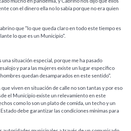
ntado mucho en pandemia, y Cabrino nos dijo que ellos
ente con el dinero ella no lo sabía porque no era quien
Cabrino que "lo que queda claro en todo este tiempo es
elante lo que es un Municipio".
s una situación especial, porque me ha pasado
salojo y para las mujeres existe un lugar específico
los hombres quedan desamparados en este sentido".
ue viven en situación de calle no son tantas y por eso
sde el Municipio existe un relevamiento en este
echos como lo son un plato de comida, un techo y un
el Estado debe garantizar las condiciones mínimas para
s autoridades municipales a través de un comunicado ,