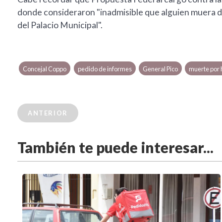
donde consideraron "inadmisible que alguien muera de 
del Palacio Municipal".
Concejal Coppo
pedido de informes
General Pico
muerte por 
ANTERIOR
También te puede interesar...