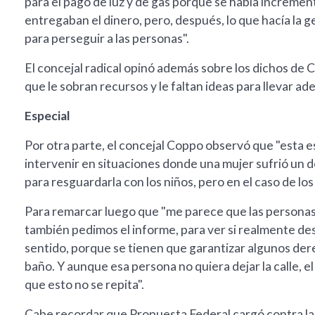
para el pago de luz y de gas porque se había increme
entregaban el dinero, pero, después, lo que hacía la g
para perseguir a las personas".
El concejal radical opinó además sobre los dichos de 
que le sobran recursos y le faltan ideas para llevar ad
Especial
Por otra parte, el concejal Coppo observó que "esta e
intervenir en situaciones donde una mujer sufrió un de
para resguardarla con los niños, pero en el caso de 
Para remarcar luego que "me parece que las personas q
también pedimos el informe, para ver si realmente de
sentido, porque se tienen que garantizar algunos der
baño. Y aunque esa persona no quiera dejar la calle, 
que esto no se repita".
Cabe recordar que Propuesta Federal cargó contra la