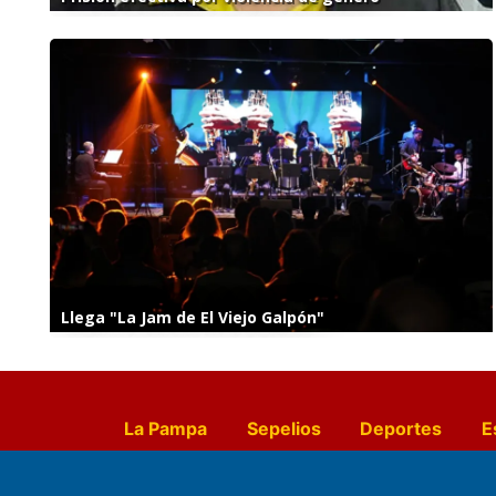
Llega "La Jam de El Viejo Galpón"
La Pampa
Sepelios
Deportes
E
Culturales
Agro La Pampa
Cocin