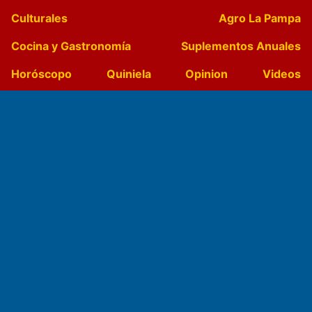
Culturales
Agro La Pampa
Cocina y Gastronomía
Suplementos Anuales
Horóscopo
Quiniela
Opinion
Videos
Farmacias de turno
Entre Pocillos
Transmisiones en vivo
El Diario de Papel en DIGITAL