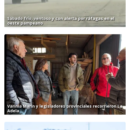
Sábado frío, ventoso y con alerta por ráfagas en el
oeste pampeano
Varinia Marín y legisladores provinciales recorrieron La
Adela