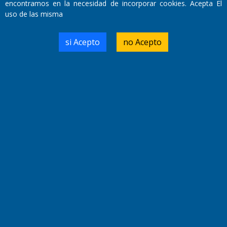
encontramos en la necesidad de incorporar cookies. Acepta El
uso de las misma
si Acepto
no Acepto
Fundado por el
Doctor Antonio Nemesio
Primera edición: Domingo 3 de Mayo de 1992
Miembro de ADIRA,ADEPA y CPPAL
Propietario: El Diario SRL
Director Periodístico:
Walter René Goñi
Domicilio Legal: José Ingenieros 855,
Santa Rosa, La Pampa.
Número de Registro DNDA:
RL-2019-55551274-APN-DNDA#MJ
Edición #
9419