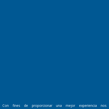
La Pampa
Sepelios
Deportes
Espectáculos
Tecnología
Linea Abierta
Turismo
Salud
Edictos
País
Mundo
Culturales
Agro La Pampa
Cocina y Gastronomía
Suplementos Anuales
Horóscopo
Quiniela
Opinion
Videos
Farmacias de turno
Entre Pocillos
Transmisiones en vivo
El Diario de Papel en DIGITAL
Con fines de proporcionar una mejor experiencia nos