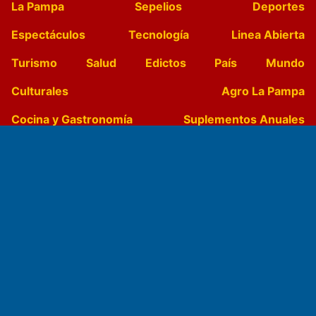
La Pampa
Sepelios
Deportes
Espectáculos
Tecnología
Linea Abierta
Turismo
Salud
Edictos
País
Mundo
Culturales
Agro La Pampa
Cocina y Gastronomía
Suplementos Anuales
Horóscopo
Quiniela
Opinion
Videos
Farmacias de turno
Entre Pocillos
Transmisiones en vivo
El Diario de Papel en DIGITAL