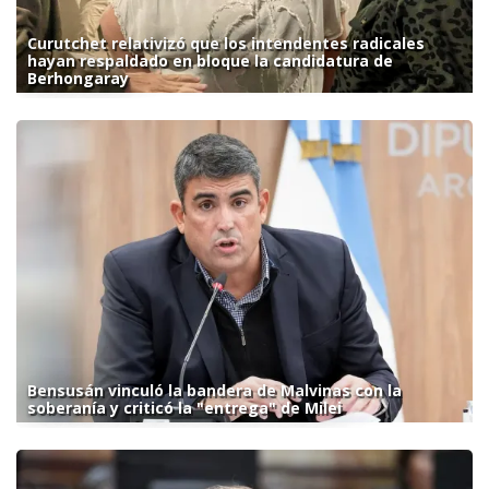
Curutchet relativizó que los intendentes radicales
hayan respaldado en bloque la candidatura de
Berhongaray
Bensusán vinculó la bandera de Malvinas con la
soberanía y criticó la "entrega" de Milei