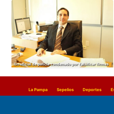
Un oficial de policía condenado por falsificar firmas
La Pampa
Sepelios
Deportes
E
Culturales
Agro La Pampa
Cocin
Farmacias de turno
Entr