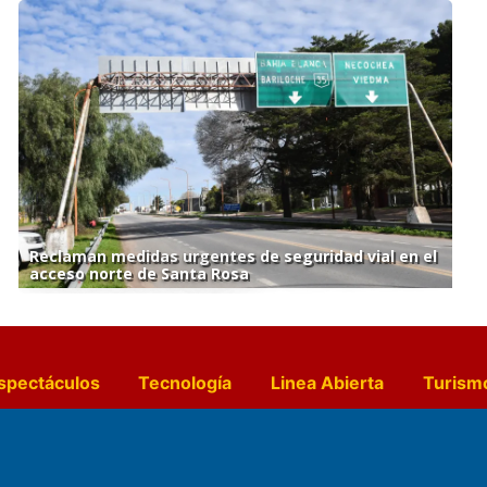
Reclaman medidas urgentes de seguridad vial en el
acceso norte de Santa Rosa
spectáculos
Tecnología
Linea Abierta
Turism
a y Gastronomía
Suplementos Anuales
Horósc
e Pocillos
Transmisiones en vivo