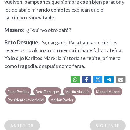
vuelven, pampeanos que siempre caen bien parados y
los de abajo mirando cómo les explican que el
sacrificio es inevitable.
Mesero
: -¿Te sirvo otro café?
Beto Desuque
: -Sí, cargado. Para bancarse ciertos
regresos no alcanza con memoria: hace falta cafeína.
Ya lo dijo Karlitos Marx: la historia se repite, primero
como tragedia, después como farsa.
Entre Pocillos
Beto Desuque
Martín Matzkin
Manuel Adorni
Presidente Javier Milei
Adrián Ravier
ANTERIOR
SIGUIENTE