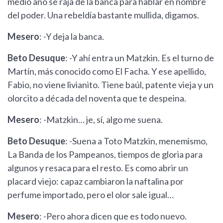
medio año se raja de la banca para hablar en nombre
del poder. Una rebeldía bastante mullida, digamos.
Mesero
: -Y deja la banca.
Beto Desuque
: -Y ahí entra un Matzkin. Es el turno de
Martín, más conocido como El Facha. Y ese apellido,
Fabio, no viene livianito. Tiene baúl, patente vieja y un
olorcito a década del noventa que te despeina.
Mesero
: -Matzkin… je, sí, algo me suena.
Beto Desuque
: -Suena a Toto Matzkin, menemismo,
La Banda de los Pampeanos, tiempos de gloria para
algunos y resaca para el resto. Es como abrir un
placard viejo: capaz cambiaron la naftalina por
perfume importado, pero el olor sale igual…
Mesero
: -Pero ahora dicen que es todo nuevo.