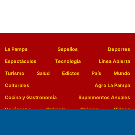
La Pampa
Sepelios
Deportes
Espectáculos
Tecnología
Linea Abierta
Turismo
Salud
Edictos
País
Mundo
Culturales
Agro La Pampa
Cocina y Gastronomía
Suplementos Anuales
Horóscopo
Quiniela
Opinion
Videos
Farmacias de turno
Entre Pocillos
Transmisiones en vivo