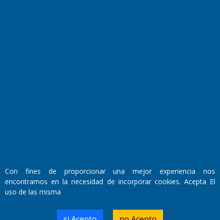
El Diario de Papel en DIGITAL
Fundado por el
Doctor Antonio Nemesio
Con fines de proporcionar una mejor experiencia nos
Primera edición: Domingo 3 de Mayo de 1992
encontramos en la necesidad de incorporar cookies. Acepta El
Miembro de ADIRA,ADEPA y CPPAL
uso de las misma
Propietario: El Diario SRL
Director Periodístico:
Walter René Goñi
si Acepto
no Acepto