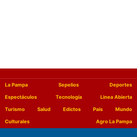
La Pampa
Sepelios
Deportes
Espectáculos
Tecnología
Linea Abierta
Turismo
Salud
Edictos
País
Mundo
Culturales
Agro La Pampa
Cocina y Gastronomía
Suplementos Anuales