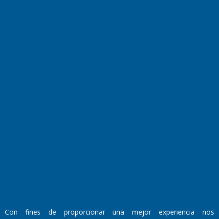
Horóscopo
Quiniela
Opinion
Videos
Farmacias de turno
Entre Pocillos
Transmisiones en vivo
El Diario de Papel en DIGITAL
Con fines de proporcionar una mejor experiencia nos