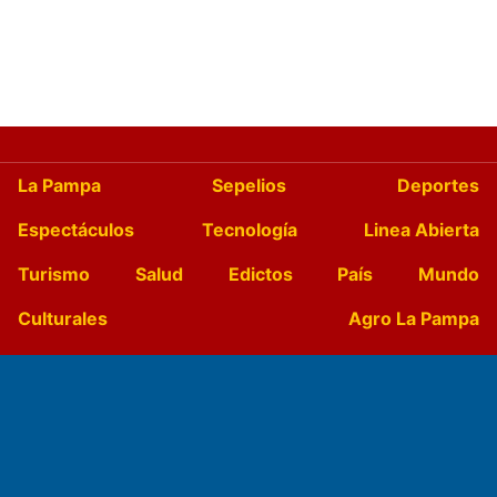
La Pampa
Sepelios
Deportes
Espectáculos
Tecnología
Linea Abierta
Turismo
Salud
Edictos
País
Mundo
Culturales
Agro La Pampa
Cocina y Gastronomía
Suplementos Anuales
Horóscopo
Quiniela
Opinion
Videos
Farmacias de turno
Entre Pocillos
Transmisiones en vivo