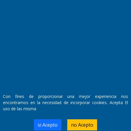
El Diario de Papel en DIGITAL
Con fines de proporcionar una mejor experiencia nos
Fundado por el
Doctor Antonio Nemesio
encontramos en la necesidad de incorporar cookies. Acepta El
Primera edición: Domingo 3 de Mayo de 1992
uso de las misma
Miembro de ADIRA,ADEPA y CPPAL
Propietario: El Diario SRL
Director Periodístico:
si Acepto
no Acepto
Walter René Goñi