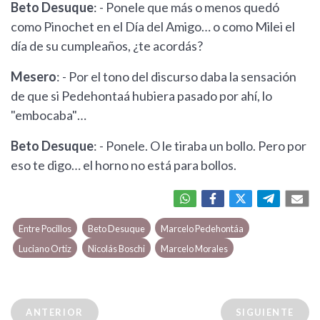
Beto Desuque
: - Ponele que más o menos quedó
como Pinochet en el Día del Amigo… o como Milei el
día de su cumpleaños, ¿te acordás?
Mesero
: - Por el tono del discurso daba la sensación
de que si Pedehontaá hubiera pasado por ahí, lo
"embocaba"…
Beto Desuque
: - Ponele. O le tiraba un bollo. Pero por
eso te digo… el horno no está para bollos.
Entre Pocillos
Beto Desuque
Marcelo Pedehontáa
Luciano Ortiz
Nicolás Boschi
Marcelo Morales
ANTERIOR
SIGUIENTE