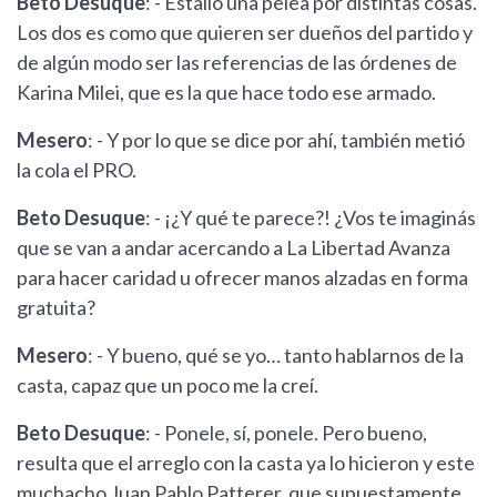
Beto Desuque
: - Estalló una pelea por distintas cosas.
Los dos es como que quieren ser dueños del partido y
de algún modo ser las referencias de las órdenes de
Karina Milei, que es la que hace todo ese armado.
Mesero
: - Y por lo que se dice por ahí, también metió
la cola el PRO.
Beto Desuque
: - ¡¿Y qué te parece?! ¿Vos te imaginás
que se van a andar acercando a La Libertad Avanza
para hacer caridad u ofrecer manos alzadas en forma
gratuita?
Mesero
: - Y bueno, qué se yo… tanto hablarnos de la
casta, capaz que un poco me la creí.
Beto Desuque
: - Ponele, sí, ponele. Pero bueno,
resulta que el arreglo con la casta ya lo hicieron y este
muchacho Juan Pablo Patterer, que supuestamente