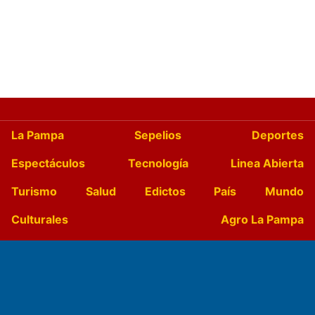
La Pampa
Sepelios
Deportes
Espectáculos
Tecnología
Linea Abierta
Turismo
Salud
Edictos
País
Mundo
Culturales
Agro La Pampa
Cocina y Gastronomía
Suplementos Anuales
Horóscopo
Quiniela
Opinion
Videos
Farmacias de turno
Entre Pocillos