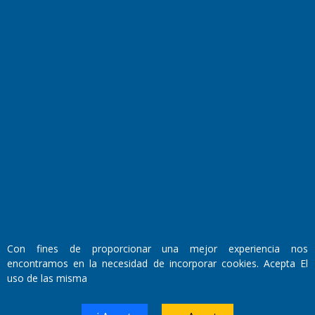
Transmisiones en vivo
El Diario de Papel en DIGITAL
Con fines de proporcionar una mejor experiencia nos
Fundado por el
Doctor Antonio Nemesio
encontramos en la necesidad de incorporar cookies. Acepta El
Primera edición: Domingo 3 de Mayo de 1992
uso de las misma
Miembro de ADIRA,ADEPA y CPPAL
Propietario: El Diario SRL
Director Periodístico: