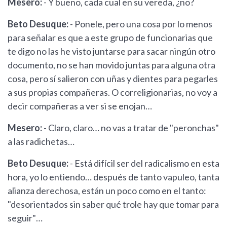
Mesero:
- Y bueno, cada cual en su vereda, ¿no?
Beto Desuque:
- Ponele, pero una cosa por lo menos
para señalar es que a este grupo de funcionarias que
te digo no las he visto juntarse para sacar ningún otro
documento, no se han movido juntas para alguna otra
cosa, pero sí salieron con uñas y dientes para pegarles
a sus propias compañeras. O correligionarias, no voy a
decir compañeras a ver si se enojan…
Mesero:
- Claro, claro… no vas a tratar de "peronchas"
a las radichetas…
Beto Desuque:
- Está difícil ser del radicalismo en esta
hora, yo lo entiendo… después de tanto vapuleo, tanta
alianza derechosa, están un poco como en el tanto:
"desorientados sin saber qué trole hay que tomar para
seguir"…