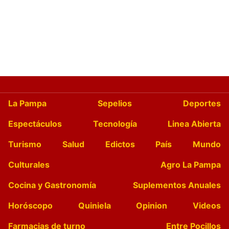
La Pampa
Sepelios
Deportes
Espectáculos
Tecnología
Linea Abierta
Turismo
Salud
Edictos
País
Mundo
Culturales
Agro La Pampa
Cocina y Gastronomía
Suplementos Anuales
Horóscopo
Quiniela
Opinion
Videos
Farmacias de turno
Entre Pocillos