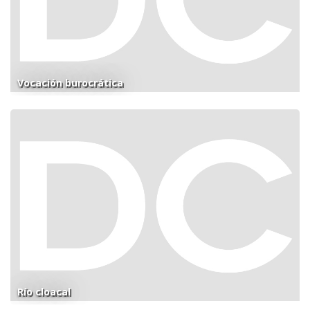
Vocación burocrática
Río cloacal