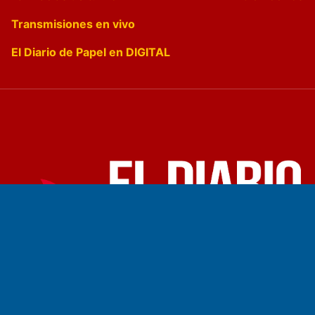
Transmisiones en vivo
El Diario de Papel en DIGITAL
Fundado por el
Doctor Antonio Nemesio
Primera edición: Domingo 3 de Mayo de 1992
Miembro de ADIRA,ADEPA y CPPAL
Propietario: El Diario SRL