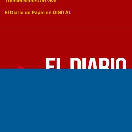
Transmisiones en vivo
El Diario de Papel en DIGITAL
Fundado por el
Doctor Antonio Nemesio
Primera edición: Domingo 3 de Mayo de 1992
Miembro de ADIRA,ADEPA y CPPAL
Propietario: El Diario SRL
Director Periodístico:
Walter René Goñi