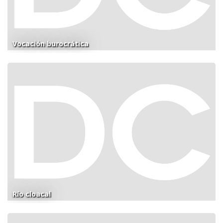
Vocación burocrática
Río cloacal