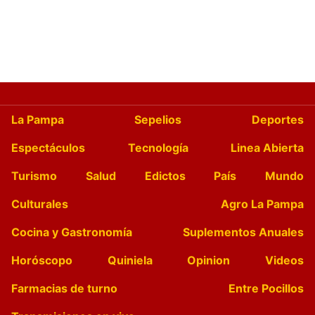
La Pampa
Sepelios
Deportes
Espectáculos
Tecnología
Linea Abierta
Turismo
Salud
Edictos
País
Mundo
Culturales
Agro La Pampa
Cocina y Gastronomía
Suplementos Anuales
Horóscopo
Quiniela
Opinion
Videos
Farmacias de turno
Entre Pocillos