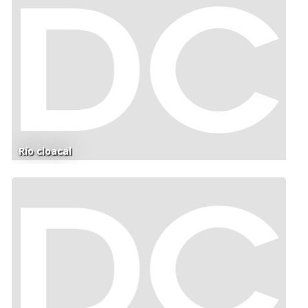
Río cloacal