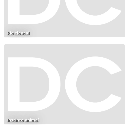
Río cloacal
Instinto animal