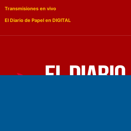
Transmisiones en vivo
El Diario de Papel en DIGITAL
Fundado por el
Doctor Antonio Nemesio
Primera edición: Domingo 3 de Mayo de 1992
Miembro de ADIRA,ADEPA y CPPAL
Propietario: El Diario SRL
Director Periodístico: