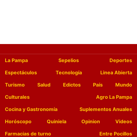
La Pampa
Sepelios
Deportes
Espectáculos
Tecnología
Linea Abierta
Turismo
Salud
Edictos
País
Mundo
Culturales
Agro La Pampa
Cocina y Gastronomía
Suplementos Anuales
Horóscopo
Quiniela
Opinion
Videos
Farmacias de turno
Entre Pocillos