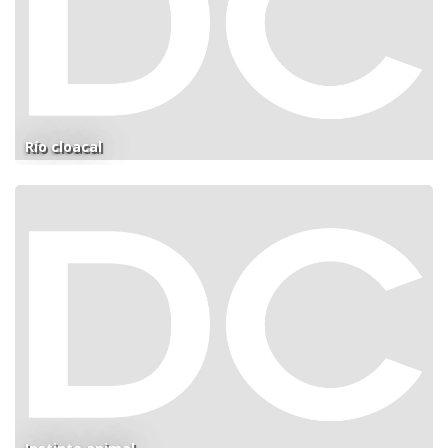
Río cloacal