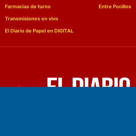
Farmacias de turno
Entre Pocillos
Transmisiones en vivo
El Diario de Papel en DIGITAL
Fundado por el
Doctor Antonio Nemesio
Primera edición: Domingo 3 de Mayo de 1992
Miembro de ADIRA,ADEPA y CPPAL