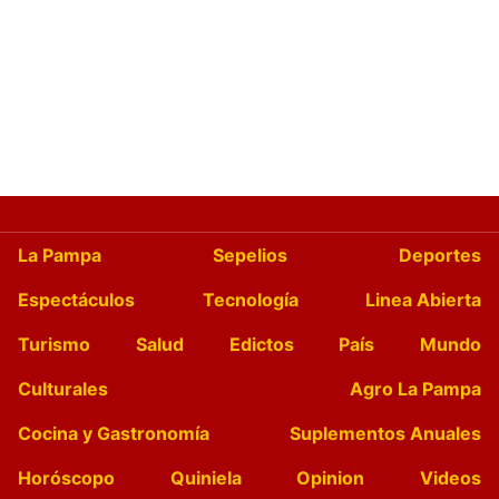
La Pampa
Sepelios
Deportes
Espectáculos
Tecnología
Linea Abierta
Turismo
Salud
Edictos
País
Mundo
Culturales
Agro La Pampa
Cocina y Gastronomía
Suplementos Anuales
Horóscopo
Quiniela
Opinion
Videos