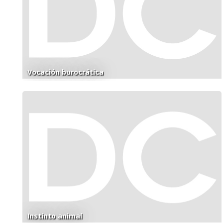
Vocación burocrática
Instinto animal