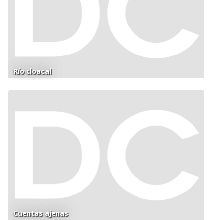
Río cloacal
Cuentas ajenas