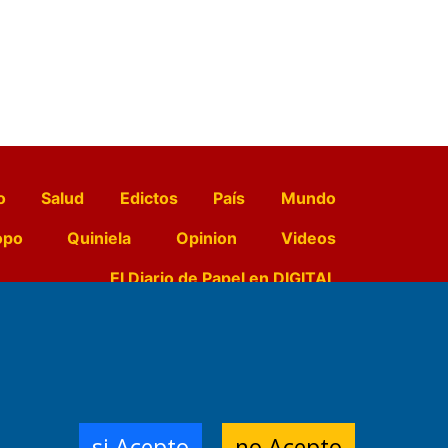
o
Salud
Edictos
País
Mundo
opo
Quiniela
Opinion
Videos
El Diario de Papel en DIGITAL
e Contenidos:
Nemesio
ración,
si Acepto
no Acepto