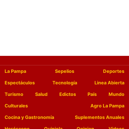
La Pampa
Sepelios
Deportes
Espectáculos
Tecnología
Linea Abierta
Turismo
Salud
Edictos
País
Mundo
Culturales
Agro La Pampa
Cocina y Gastronomía
Suplementos Anuales
Horóscopo
Quiniela
Opinion
Videos