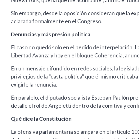
Nueva York; quería que me acompañe", afirmó el funci
Sin embargo, desde la oposición consideran que la exp
aclarada formalmente en el Congreso.
Denuncias y más presión política
El caso no quedó solo en el pedido de interpelación.
Libertad Avanza y hoy en el bloque Coherencia, anun
En un mensaje difundido en redes sociales, la legislad
privilegios de la "casta política" que él mismo criticab
exigirle la renuncia.
En paralelo, el diputado socialista Esteban Paulón p
detalle el rol de Angeletti dentro de la comitiva y conf
Qué dice la Constitución
La ofensiva parlamentaria se ampara en el artículo 101