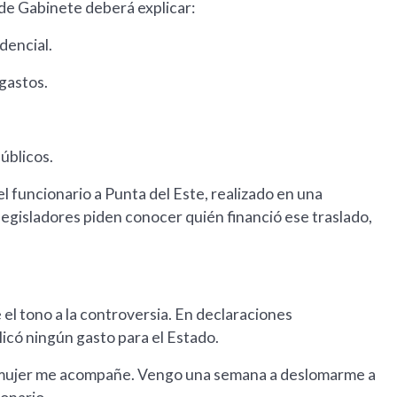
 de Gabinete deberá explicar:
dencial.
 gastos.
úblicos.
l funcionario a Punta del Este, realizado en una
legisladores piden conocer quién financió ese traslado,
e el tono a la controversia. En declaraciones
licó ningún gasto para el Estado.
mi mujer me acompañe. Vengo una semana a deslomarme a