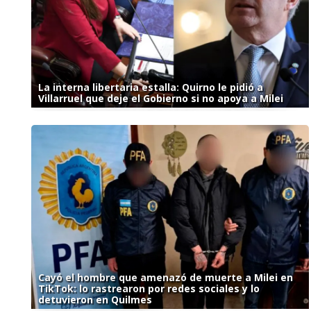
La interna libertaria estalla: Quirno le pidió a
Villarruel que deje el Gobierno si no apoya a Milei
Cayó el hombre que amenazó de muerte a Milei en
TikTok: lo rastrearon por redes sociales y lo
detuvieron en Quilmes