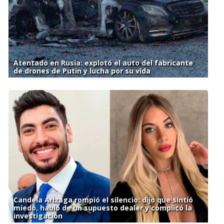
Atentado en Rusia: explotó el auto del fabricante
de drones de Putin y lucha por su vida
Candela Arizaga rompió el silencio: dijo que sintió
miedo, habló de un supuesto dealer y complicó la
investigación