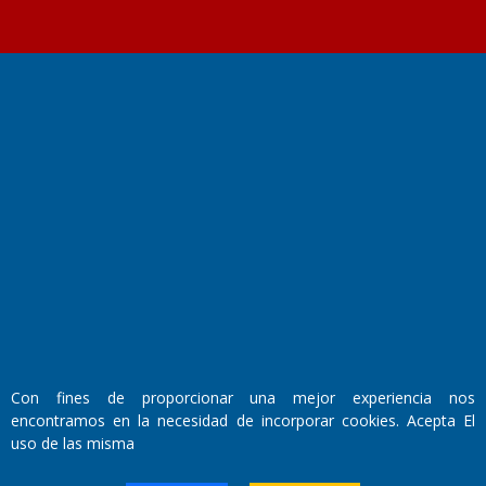
Fundado por el
Doctor Antonio Nemesio
Primera edición: Domingo 3 de Mayo de 1992
Miembro de ADIRA,ADEPA y CPPAL
Propietario: El Diario SRL
Director Periodístico:
Walter René Goñi
Con fines de proporcionar una mejor experiencia nos
encontramos en la necesidad de incorporar cookies. Acepta El
Domicilio Legal: José Ingenieros 855,
uso de las misma
Santa Rosa, La Pampa.
Número de Registro DNDA: