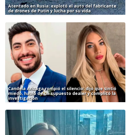
Atentado en Rusia: explotó el auto del fabricante
de drones de Putin y lucha por su vida
Candela Arizaga rompió el silencio: dijo que sintió
miedo, habló de un supuesto dealer y complicó la
investigación