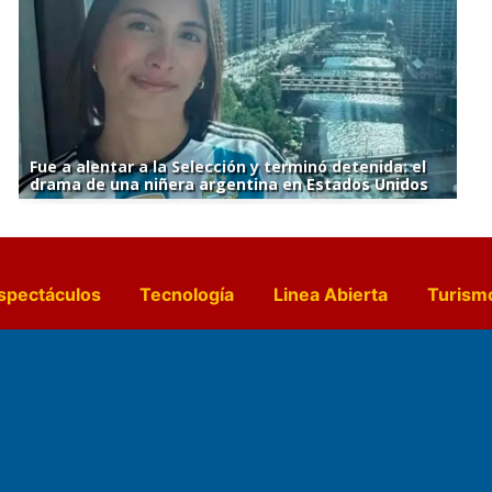
Fue a alentar a la Selección y terminó detenida: el
drama de una niñera argentina en Estados Unidos
spectáculos
Tecnología
Linea Abierta
Turism
a y Gastronomía
Suplementos Anuales
Horósc
e Pocillos
Transmisiones en vivo