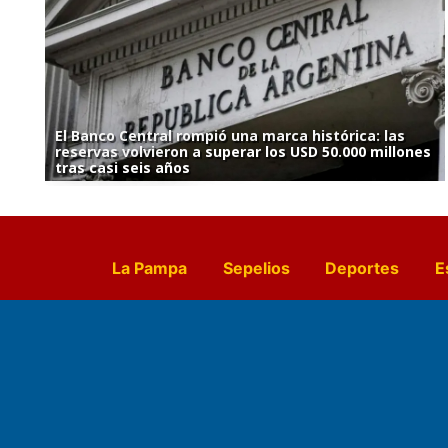
El Banco Central rompió una marca histórica: las
reservas volvieron a superar los USD 50.000 millones
tras casi seis años
La Pampa
Sepelios
Deportes
E
Culturales
Agro La Pampa
Cocin
Farmacias de turno
Entr