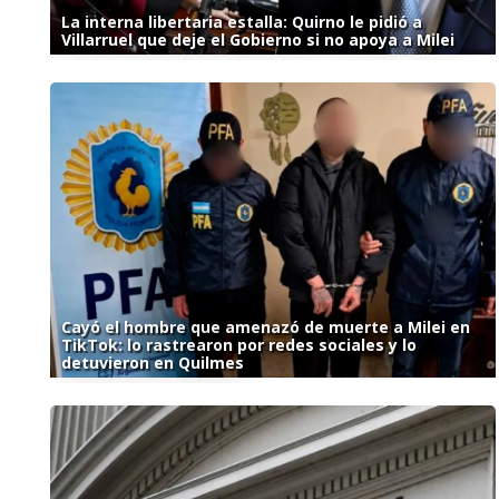
La interna libertaria estalla: Quirno le pidió a
Villarruel que deje el Gobierno si no apoya a Milei
Cayó el hombre que amenazó de muerte a Milei en
TikTok: lo rastrearon por redes sociales y lo
detuvieron en Quilmes