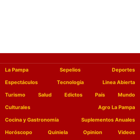
La Pampa
Sepelios
Deportes
Espectáculos
Tecnología
Linea Abierta
Turismo
Salud
Edictos
País
Mundo
Culturales
Agro La Pampa
Cocina y Gastronomía
Suplementos Anuales
Horóscopo
Quiniela
Opinion
Videos