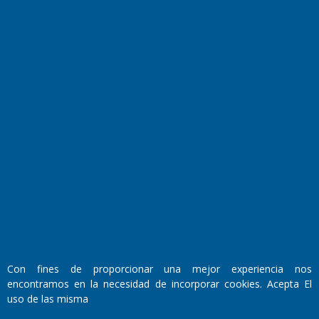
El Diario de Papel en DIGITAL
Fundado por el
Doctor Antonio Nemesio
Primera edición: Domingo 3 de Mayo de 1992
Miembro de ADIRA,ADEPA y CPPAL
Propietario: El Diario SRL
Con fines de proporcionar una mejor experiencia nos
Director Periodístico:
encontramos en la necesidad de incorporar cookies. Acepta El
Walter René Goñi
uso de las misma