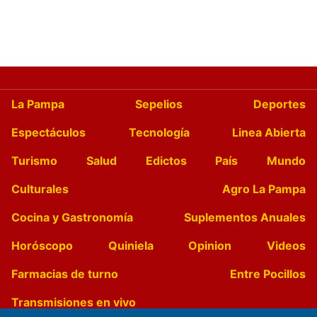
La Pampa
Sepelios
Deportes
Espectáculos
Tecnología
Linea Abierta
Turismo
Salud
Edictos
País
Mundo
Culturales
Agro La Pampa
Cocina y Gastronomía
Suplementos Anuales
Horóscopo
Quiniela
Opinion
Videos
Farmacias de turno
Entre Pocillos
Transmisiones en vivo