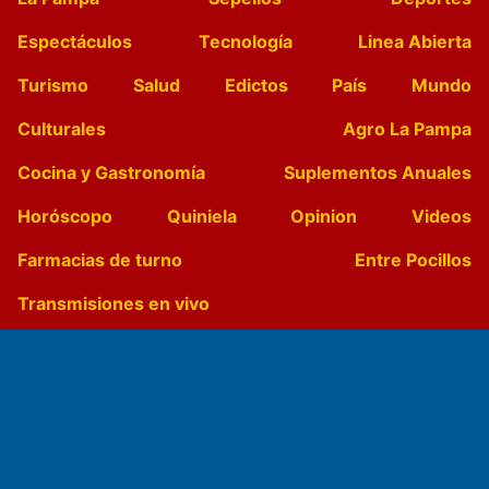
Espectáculos
Tecnología
Linea Abierta
Turismo
Salud
Edictos
País
Mundo
Culturales
Agro La Pampa
Cocina y Gastronomía
Suplementos Anuales
Horóscopo
Quiniela
Opinion
Videos
Farmacias de turno
Entre Pocillos
Transmisiones en vivo
El Diario de Papel en DIGITAL