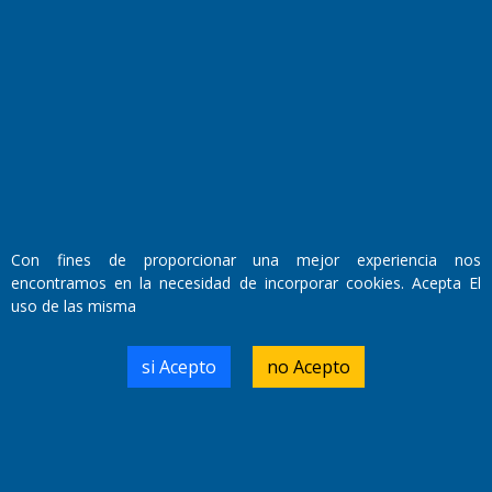
Fundado por el
Doctor Antonio Nemesio
Primera edición: Domingo 3 de Mayo de 1992
Miembro de ADIRA,ADEPA y CPPAL
Propietario: El Diario SRL
Con fines de proporcionar una mejor experiencia nos
Director Periodístico:
encontramos en la necesidad de incorporar cookies. Acepta El
Walter René Goñi
uso de las misma
si Acepto
no Acepto
Domicilio Legal: José Ingenieros 855,
Santa Rosa, La Pampa.
Número de Registro DNDA:
RL-2019-55551274-APN-DNDA#MJ
Edición #
9418
Fecha de Edición:
7/08/2026