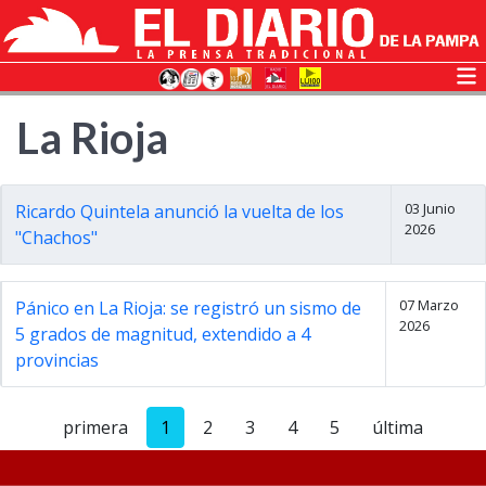
La Rioja
03 Junio
Ricardo Quintela anunció la vuelta de los
2026
"Chachos"
07 Marzo
Pánico en La Rioja: se registró un sismo de
2026
5 grados de magnitud, extendido a 4
provincias
primera
1
2
3
4
5
última