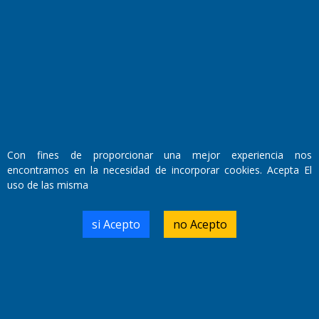
Fundado por el
Doctor Antonio Nemesio
Primera edición: Domingo 3 de Mayo de 1992
Miembro de ADIRA,ADEPA y CPPAL
Propietario: El Diario SRL
Director Periodístico:
Walter René Goñi
Con fines de proporcionar una mejor experiencia nos
encontramos en la necesidad de incorporar cookies. Acepta El
uso de las misma
Domicilio Legal: José Ingenieros 855,
Santa Rosa, La Pampa.
Número de Registro DNDA:
si Acepto
no Acepto
RL-2019-55551274-APN-DNDA#MJ
Edición #
9418
Fecha de Edición:
7/08/2026
Fecha de Inicio: 19/10/2000