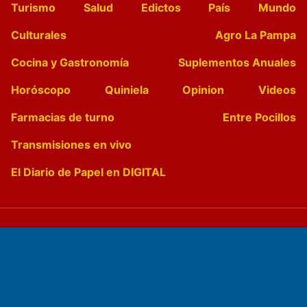
Turismo
Salud
Edictos
País
Mundo
Culturales
Agro La Pampa
Cocina y Gastronomía
Suplementos Anuales
Horóscopo
Quiniela
Opinion
Videos
Farmacias de turno
Entre Pocillos
Transmisiones en vivo
El Diario de Papel en DIGITAL