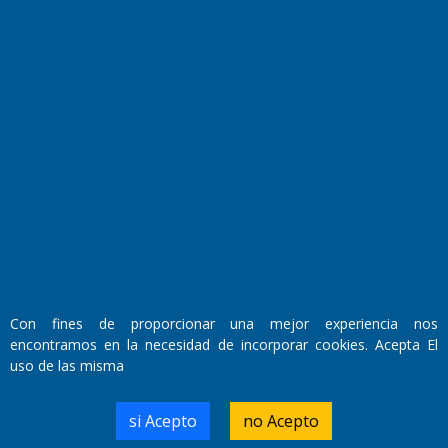
Fundado por el
Doctor Antonio Nemesio
Primera edición: Domingo 3 de Mayo de 1992
Con fines de proporcionar una mejor experiencia nos
Miembro de ADIRA,ADEPA y CPPAL
Propietario: El Diario SRL
encontramos en la necesidad de incorporar cookies. Acepta El
Director Periodístico:
uso de las misma
Walter René Goñi
si Acepto
no Acepto