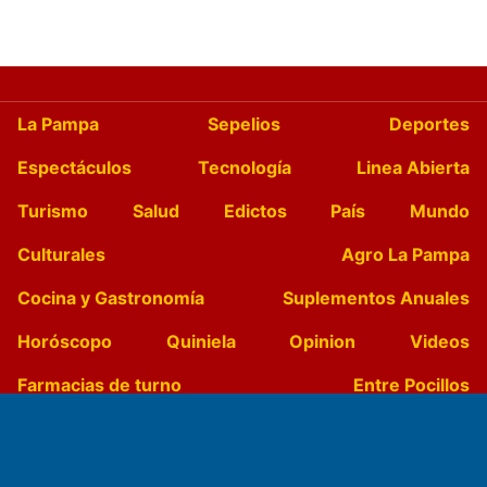
La Pampa
Sepelios
Deportes
Espectáculos
Tecnología
Linea Abierta
Turismo
Salud
Edictos
País
Mundo
Culturales
Agro La Pampa
Cocina y Gastronomía
Suplementos Anuales
Horóscopo
Quiniela
Opinion
Videos
Farmacias de turno
Entre Pocillos
Transmisiones en vivo
El Diario de Papel en DIGITAL