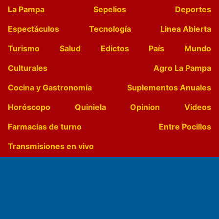
La Pampa
Sepelios
Deportes
Espectáculos
Tecnología
Linea Abierta
Turismo
Salud
Edictos
País
Mundo
Culturales
Agro La Pampa
Cocina y Gastronomía
Suplementos Anuales
Horóscopo
Quiniela
Opinion
Videos
Farmacias de turno
Entre Pocillos
Transmisiones en vivo
El Diario de Papel en DIGITAL