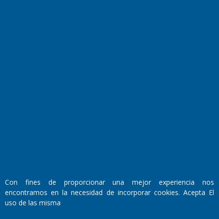
El Diario de Papel en DIGITAL
Fundado por el
Doctor Antonio Nemesio
Primera edición: Domingo 3 de Mayo de 1992
Miembro de ADIRA,ADEPA y CPPAL
Propietario: El Diario SRL
Con fines de proporcionar una mejor experiencia nos
Director Periodístico:
encontramos en la necesidad de incorporar cookies. Acepta El
Walter René Goñi
uso de las misma