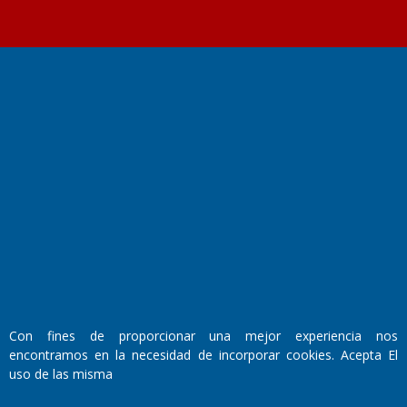
Fundado por el
Doctor Antonio Nemesio
Primera edición: Domingo 3 de Mayo de 1992
Miembro de ADIRA,ADEPA y CPPAL
Propietario: El Diario SRL
Director Periodístico:
Walter René Goñi
Con fines de proporcionar una mejor experiencia nos
encontramos en la necesidad de incorporar cookies. Acepta El
Domicilio Legal: José Ingenieros 855,
uso de las misma
Santa Rosa, La Pampa.
Número de Registro DNDA: