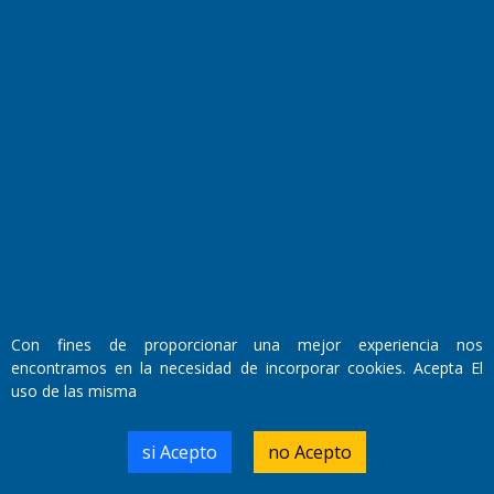
Fundado por el
Doctor Antonio Nemesio
Primera edición: Domingo 3 de Mayo de 1992
Miembro de ADIRA,ADEPA y CPPAL
Propietario: El Diario SRL
Con fines de proporcionar una mejor experiencia nos
Director Periodístico:
encontramos en la necesidad de incorporar cookies. Acepta El
Walter René Goñi
uso de las misma
si Acepto
no Acepto
Domicilio Legal: José Ingenieros 855,
Santa Rosa, La Pampa.