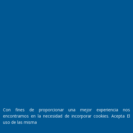
Farmacias de turno
Entre Pocillos
Transmisiones en vivo
El Diario de Papel en DIGITAL
Con fines de proporcionar una mejor experiencia nos
Fundado por el
Doctor Antonio Nemesio
encontramos en la necesidad de incorporar cookies. Acepta El
Primera edición: Domingo 3 de Mayo de 1992
uso de las misma
Miembro de ADIRA,ADEPA y CPPAL
Propietario: El Diario SRL