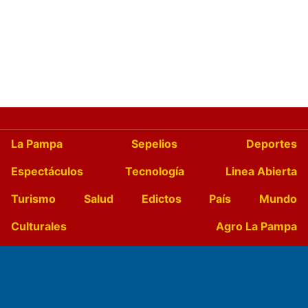
La Pampa
Sepelios
Deportes
Espectáculos
Tecnología
Linea Abierta
Turismo
Salud
Edictos
País
Mundo
Culturales
Agro La Pampa
Cocina y Gastronomía
Suplementos Anuales
Horóscopo
Quiniela
Opinion
Videos