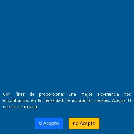
Fundado por el
Doctor Antonio Nemesio
Primera edición: Domingo 3 de Mayo de 1992
Miembro de ADIRA,ADEPA y CPPAL
Propietario: El Diario SRL
Director Periodístico:
Walter René Goñi
Con fines de proporcionar una mejor experiencia nos
encontramos en la necesidad de incorporar cookies. Acepta El
Domicilio Legal: José Ingenieros 855,
uso de las misma
Santa Rosa, La Pampa.
Número de Registro DNDA:
RL-2019-55551274-APN-DNDA#MJ
si Acepto
no Acepto
Edición #
7256
Fecha de Edición:
04/09/20