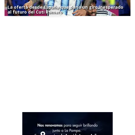
La oferta desde España que daría un giro inesperado
al futuro del Cuti Romero