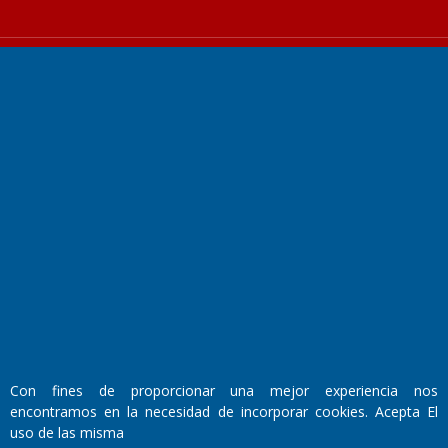
Fundado por el
Doctor Antonio Nemesio
Primera edición: Domingo 3 de Mayo de 1992
Miembro de ADIRA,ADEPA y CPPAL
Propietario: El Diario SRL
Director Periodístico:
Walter René Goñi
Con fines de proporcionar una mejor experiencia nos
encontramos en la necesidad de incorporar cookies. Acepta El
uso de las misma